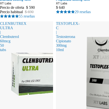
XT Labs
XT Labs
Precio de oferta
$ 590
$ 640
Precio habitual
$ 690
29 reseñas
55 reseñas
CLENBUTREX
TESTOPLEX-
ULTRA
C
|
|
Clembuterol
Testosterona
60mcg
Cipionato
50
300mg
tabs
10ml
Clembu