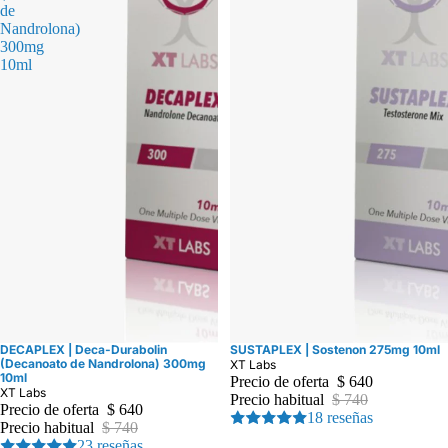
de
Nandrolona)
300mg
10ml
DECAPLEX | Deca-Durabolin
SUSTAPLEX | Sostenon 275mg 10ml
Oferta
Oferta
(Decanoato de Nandrolona) 300mg
XT Labs
10ml
Precio de oferta
$ 640
XT Labs
Precio habitual
$ 740
Precio de oferta
$ 640
18 reseñas
Precio habitual
$ 740
23 reseñas