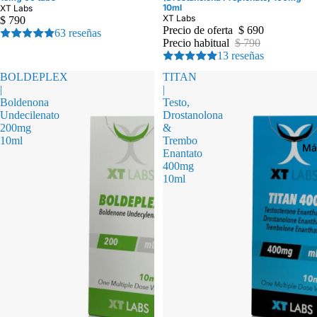
10ml
XT Labs
XT Labs
$ 790
Precio de oferta
$ 690
63 reseñas
Precio habitual
$ 790
13 reseñas
BOLDEPLEX
TITAN
|
|
Boldenona
Testo,
Undecilenato
Drostanolona
200mg
&
10ml
Trembo
Má
Enantato
400mg
10ml