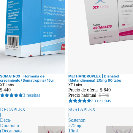
SOMATROX | Hormona de
METHANDROPLEX | Dianabol
Oferta
crecimiento (Somatropina) 15ui
(Metandienona) 20mg 60 tabs
XT Labs
XT Labs
$ 440
Precio de oferta
$ 640
3 reseñas
Precio habitual
$ 740
25 reseñas
DECAPLEX
SUSTAPLEX
|
|
Deca-
Sostenon
Durabolin
275mg
(Decanoato
10ml