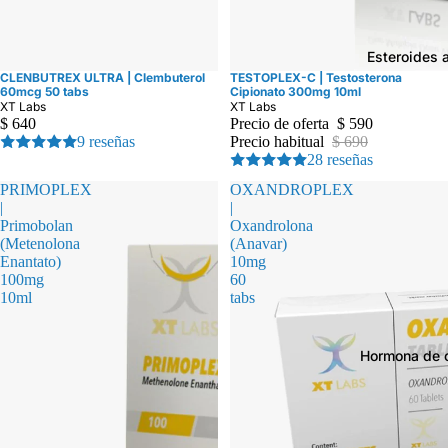
Esteroides 
CLENBUTREX ULTRA | Clembuterol
TESTOPLEX-C | Testosterona
Oferta
60mcg 50 tabs
Cipionato 300mg 10ml
XT Labs
XT Labs
$ 640
Precio de oferta
$ 590
9 reseñas
Precio habitual
$ 690
28 reseñas
PRIMOPLEX
OXANDROPLEX
|
|
Primobolan
Oxandrolona
(Metenolona
(Anavar)
Enantato)
10mg
100mg
60
10ml
tabs
Hormona de 