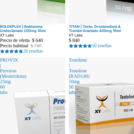
BOLDEPLEX | Boldenona
TITAN | Testo, Drostanolona &
Oferta
Undecilenato 200mg 10ml
Trembo Enantato 400mg 10ml
XT Labs
XT Labs
Precio de oferta
$ 640
$ 840
Precio habitual
$ 740
50 reseñas
26 reseñas
PROVIX
Testolone
|
|
Proviron
Testolone
(Mesterolona)
(RAD140)
25mg
10mg
60
50
tabs
tabs