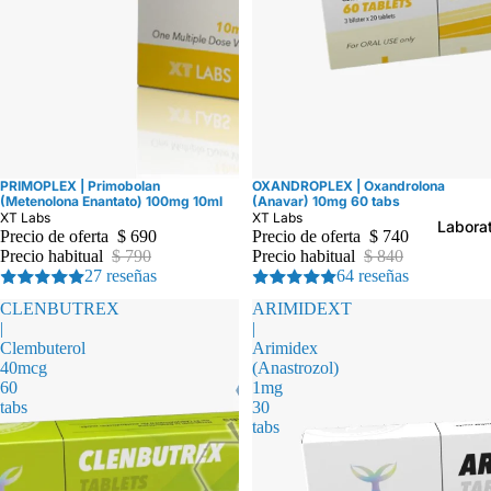
PRIMOPLEX | Primobolan
OXANDROPLEX | Oxandrolona
Oferta
Oferta
(Metenolona Enantato) 100mg 10ml
(Anavar) 10mg 60 tabs
XT Labs
XT Labs
Laborat
Precio de oferta
$ 690
Precio de oferta
$ 740
Precio habitual
$ 790
Precio habitual
$ 840
27 reseñas
64 reseñas
CLENBUTREX
ARIMIDEXT
|
|
Clembuterol
Arimidex
40mcg
(Anastrozol)
60
1mg
tabs
30
tabs