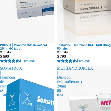
PROVIX | Proviron (Mesterolona)
Testolone | Testolone (RAD140) 10mg
25mg 60 tabs
50 tabs
XT Labs
XT Labs
$ 690
$ 790
41 reseñas
4 reseñas
SOMATROX
METHANDROPLEX
|
|
Hormona
Dianabol
de
(Metandienona)
crecimiento
20mg
(Somatropina)
60
15ui
tabs