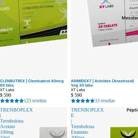
Mesote
CLENBUTREX | Clembuterol 40mcg
ARIMIDEXT | Arimidex (Anastrozol)
60 tabs
1mg 30 tabs
XT Labs
XT Labs
$ 590
$ 590
125 reseñas
33 reseñas
Pépt
TRENBOPLEX
TRENBOPLEX
|
E
Trembolona
|
Acetato
Trembolona
100mg
Enantato
10ml
200mg