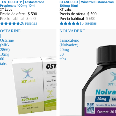
TESTOPLEX-P | Testosterona
STANOPLEX | Winstrol (Estanozolol)
Oferta
Oferta
Propionato 100mg 10ml
100mg 10ml
XT Labs
XT Labs
Precio de oferta
$ 590
Precio de oferta
$ 590
Precio habitual
$ 690
Precio habitual
$ 690
26 reseñas
15 reseñas
OSTARINE
NOLVADEXT
|
|
Ostarine
Tamoxifeno
(MK-
(Nolvadex)
2866)
20mg
10mg
30
60
tabs
tabs