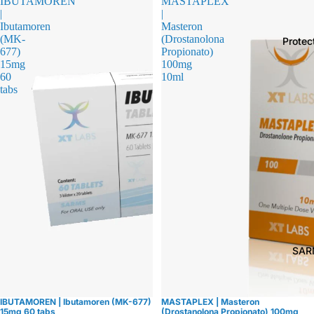
IBUTAMOREN
MASTAPLEX
|
|
Ibutamoren
Masteron
(MK-
(Drostanolona
Protec
677)
Propionato)
15mg
100mg
60
10ml
tabs
SAR
IBUTAMOREN | Ibutamoren (MK-677)
MASTAPLEX | Masteron
Agotado
Oferta
15mg 60 tabs
(Drostanolona Propionato) 100mg