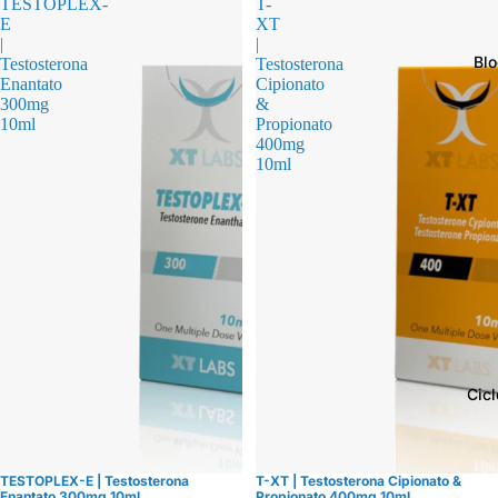
TESTOPLEX-
T-
E
XT
|
|
Bl
Testosterona
Testosterona
Enantato
Cipionato
300mg
&
10ml
Propionato
400mg
10ml
Cicl
TESTOPLEX-E | Testosterona
T-XT | Testosterona Cipionato &
Oferta
Enantato 300mg 10ml
Propionato 400mg 10ml