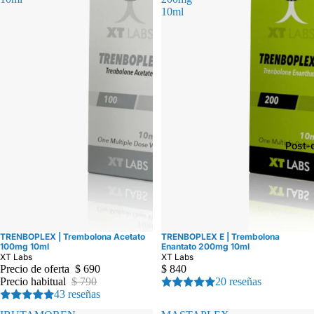
10ml
Post-c
TRENBOPLEX | Trembolona Acetato
TRENBOPLEX E | Trembolona
Oferta
100mg 10ml
Enantato 200mg 10ml
XT Labs
XT Labs
Precio de oferta
$ 690
$ 840
Precio habitual
$ 790
20 reseñas
43 reseñas