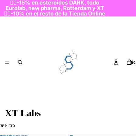
👉🏻-15% en esteroides DARK, todo
Eurolab, new pharma, Rotterdam y XT
👉🏻-10% en el resto de la Tienda Online
Inic
XT Labs
Filtro